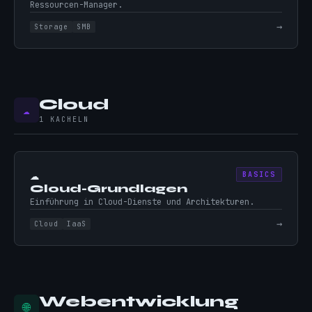
Ressourcen-Manager.
→
Storage
SMB
Cloud
☁️
1 KACHELN
☁️
BASICS
Cloud-Grundlagen
Einführung in Cloud-Dienste und Architekturen.
→
Cloud
IaaS
Webentwicklung
🌐