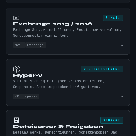
📧
E-MAIL
Exchange 2013 / 2016
Exchange Server installieren, Postfächer verwalten,
Sendeconnector einrichten.
→
Mail
Exchange
📦
VIRTUALISIERUNG
Hyper-V
Virtualisierung mit Hyper-V: VMs erstellen,
Snapshots, Arbeitsspeicher konfigurieren.
→
VM
Hyper-V
💾
STORAGE
Dateiserver & Freigaben
Netzlaufwerke, Berechtigungen, Schattenkopien und