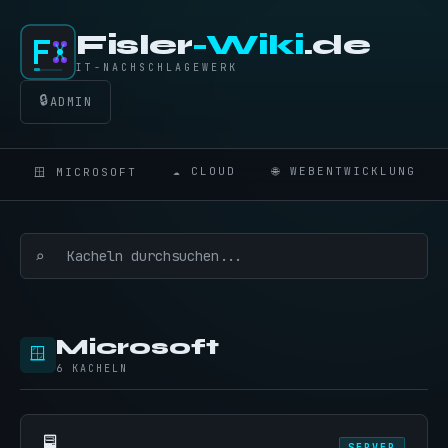
Fisler
-Wiki
.de
IT-NACHSCHLAGEWERK
🔒
ADMIN
☁️ CLOUD
🌐 WEBENTWICKLUNG
🪟 MICROSOFT
⌕
Microsoft
🪟
6 KACHELN
🖥️
SERVER