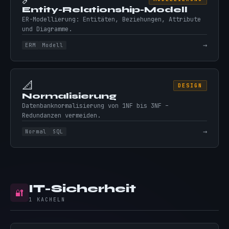
Entity-Relationship-Modell
ER-Modellierung: Entitäten, Beziehungen, Attribute
und Diagramme.
→
ERM
Modell
📐
DESIGN
Normalisierung
Datenbanknormalisierung von 1NF bis 3NF –
Redundanzen vermeiden.
→
Normal
SQL
IT-Sicherheit
🔐
1 KACHELN