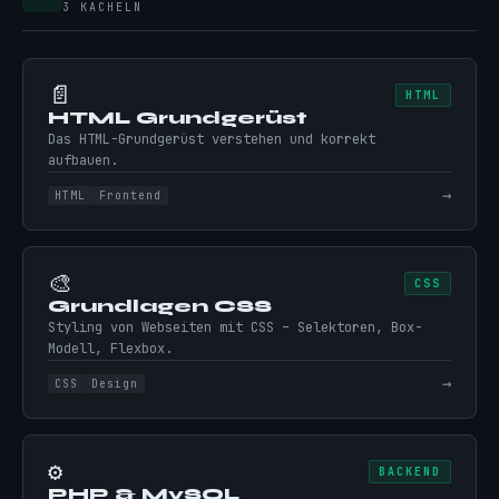
3 KACHELN
📄
HTML
HTML Grundgerüst
Das HTML-Grundgerüst verstehen und korrekt
aufbauen.
→
HTML
Frontend
🎨
CSS
Grundlagen CSS
Styling von Webseiten mit CSS – Selektoren, Box-
Modell, Flexbox.
→
CSS
Design
⚙️
BACKEND
PHP & MySQL